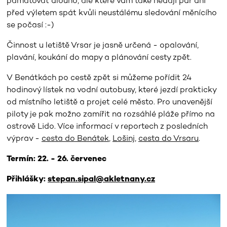
pamatovat dlouho, ale které vám také nedají pár dní
před výletem spát kvůli neustálému sledování měnícího
se počasí :-)
Činnost u letiště Vrsar je jasně určená - opalování,
plavání, koukání do mapy a plánování cesty zpět.
V Benátkách po cestě zpět si můžeme pořídit 24
hodinový lístek na vodní autobusy, které jezdí prakticky
od místního letiště a projet celé město. Pro unavenější
piloty je pak možno zamířit na rozsáhlé pláže přímo na
ostrově Lido. Více informací v reportech z posledních
výprav -
cesta do Benátek
,
Lošinj
,
cesta do Vrsaru
.
Termín: 22. - 26. červenec
Přihlášky:
stepan.sipal@akletnany.cz