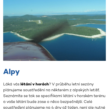
Alpy
Láká vás
létání v horách
? V průběhu letní sezóny
plánujeme soustředění na některém z alpských letišť.
Seznámíte se tak se specifikami létání v horském terénu
a vaše létání bude zase o něco bezpečnější. Celé
soustřeďení plánujeme na 4 dny až týden, není ale nutné