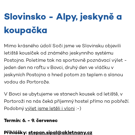
Slovinsko - Alpy, jeskyně a
koupačka
Mimo krásného údolí Soči jsme ve Slovinsku objevili
letiště kousíček od známého jeskynního systému
Postojna. Poletíme tak na sportovně poznávací výlet -
jeden den na raftu v Bovci, druhý den ve vláčku v
jeskyních Postojna a hned potom za teplem a slanou
vodou do Portorože.
V Bovci se ubytujeme ve stanech kousek od letiště, v
Portoroži na nás čeká příjemný hostel přímo na pobřeží.
Podobný
výlet jsme letěli i vloni
:-)
Termín: 6. - 9. červenec
Přihlášky:
stepan.sipal@akletnany.cz