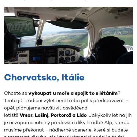
Chorvatsko, Itálie
Chcete se
vykoupat u moře a spojit to s létáním
?
Tento již tradiční výlet není třeba příliš představovat –
opět plánujeme navštívit osvědčená
letiště
Vrsar,
Lošinj, Portorož a Lido
. Jakýkoliv let na jih
je nezapomenutelný především díky hradbě Alp, kterou
musíme překonat - nádherné scenerie, které si budete