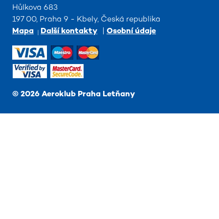
Hůlkova 683
197 00, Praha 9 - Kbely, Česká republika
Mapa
Další kontakty
|
Osobní údaje
©
2026
Aeroklub Praha Letňany