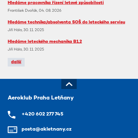
Hledáme pracovníka řízení letové způsobilosti
František Dvořák, 04. 08. 2026
Hledáme technika/absolventa SOŠ do leteckého servisu
Jiří Hála, 30. 11. 2025
Hledáme leteckého mechanika B1.2
Jiří Hála, 30. 11. 2025
další
Aeroklub Praha Letňany
+420 602 277 745
posta@akletnany.cz