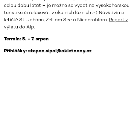
celou dobu létat – je možné se vydat na vysokohorskou
turistiku či relaxovat v okolních lázních :-) Navštívíme
letiště St. Johann, Zell am See a Niederoblarn.
Report z
výletu do Alp
.
Termín: 5. - 7. srpen
Přihlášky:
stepan.sipal@akletnany.cz