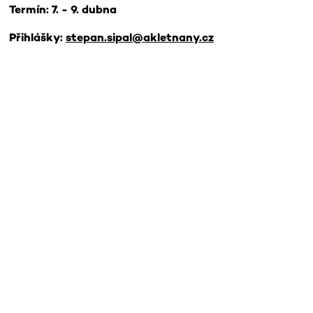
Termín: 7. - 9. dubna
Přihlášky:
stepan.sipal@akletnany.cz