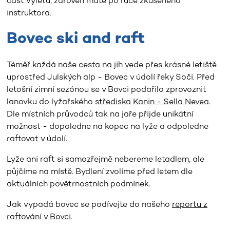
část výletu, zároveň máte po ruce zkušeného
instruktora.
Bovec ski and raft
Téměř každá naše cesta na jih vede přes krásné letiště
uprostřed Julských alp - Bovec v údolí řeky Soči. Před
letošní zimní sezónou se v Bovci podařilo zprovoznit
lanovku do lyžařského
střediska Kanin - Sella Nevea
.
Dle místních průvodců tak na jaře přijde unikátní
možnost - dopoledne na kopec na lyže a odpoledne
raftovat v údolí.
Lyže ani raft si samozřejmě nebereme letadlem, ale
půjčíme na místě. Bydlení zvolíme před letem dle
aktuálních povětrnostních podmínek.
Jak vypadá bovec se podívejte do našeho
reportu z
raftování v Bovci
.