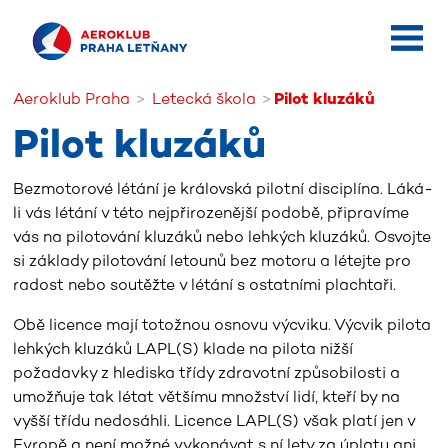
Aeroklub Praha
Letecká škola
Pilot kluzáků
Pilot kluzáků
Bezmotorové létání je královská pilotní disciplína. Láká-
li vás létání v této nejpřirozenější podobě, připravíme
vás na pilotování kluzáků nebo lehkých kluzáků. Osvojte
si základy pilotování letounů bez motoru a létejte pro
radost nebo soutěžte v létání s ostatními plachtaři.
Obě licence mají totožnou osnovu výcviku. Výcvik pilota
lehkých kluzáků LAPL(S) klade na pilota nižší
požadavky z hlediska třídy zdravotní způsobilosti a
umožňuje tak létat většímu množství lidí, kteří by na
vyšší třídu nedosáhli. Licence LAPL(S) však platí jen v
Evropě a není možné vykonávat s ní lety za úplatu ani